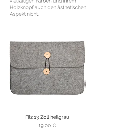
vielfältigen Farben und ihrem
Holzknopf auch den ästhetischen
Aspekt nicht.
Filz 13 Zoll hellgrau
Preis
19,00 €