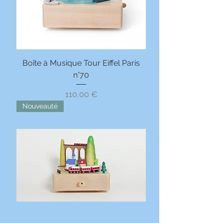
Boîte à Musique Tour Eiffel Paris
n°70
Prix
110,00 €
Nouveauté