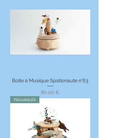
Boîte à Musique Spationaute n°63
Prix
80,00 €
Nouveauté