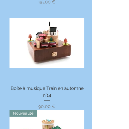
Prix
95,00 €
Boîte à musique Train en automne
n°14
Prix
90,00 €
Nouveauté