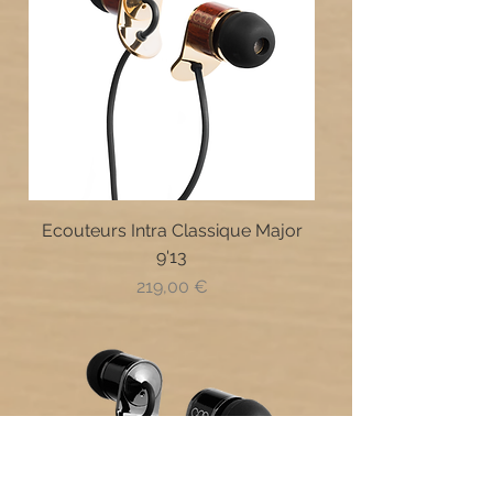
Ecouteurs Intra Classique Major
9'13
Prix
219,00 €