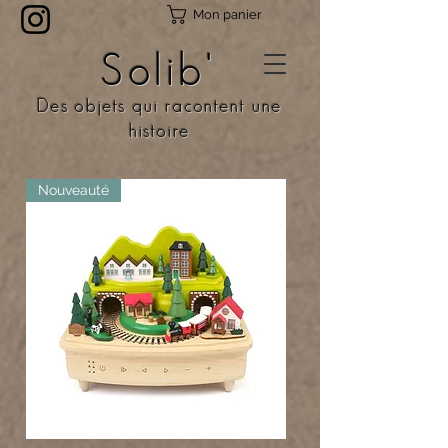
Mon panier
Solib'
Des objets qui racontent une
histoire
Nouveauté