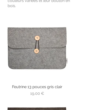
couleurs variées et leur bouton en
bois.
Feutrine 13 pouces gris clair
Prix
19,00 €