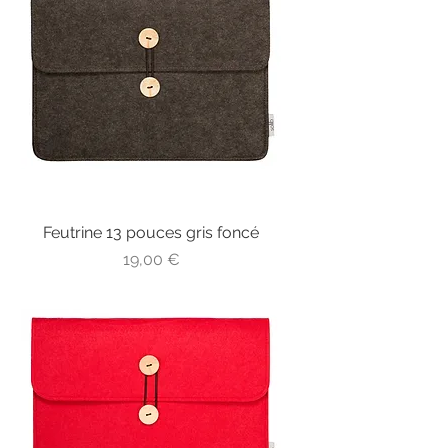
Feutrine 13 pouces gris foncé
Prix
19,00 €