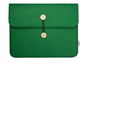
Feutrine 15 pouces vert clair
Rupture de stock