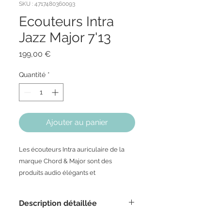
SKU : 4717480360093
Ecouteurs Intra
Jazz Major 7'13
Prix
199,00 €
Quantité
*
Ajouter au panier
Les écouteurs Intra auriculaire de la
marque Chord & Major sont des
produits audio élégants et
musicalement très pertinents. Ils
procurent à l'utilisateur une grande
Description détaillée
satisfaction sonore. Le corps de