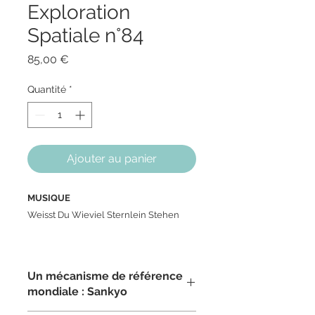
Exploration
Spatiale n°84
Prix
85,00 €
Quantité
*
Ajouter au panier
MUSIQUE
Weisst Du Wieviel Sternlein Stehen
MECANISME
Sankyo
Un mécanisme de référence
La partie centrale tourne dans le sens
mondiale : Sankyo
des aiguilles d'une montre pendant