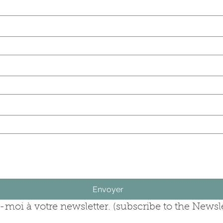
(last name)
rise (company)
question (ask your question)
Envoyer
moi à votre newsletter. (subscribe to the Newsle