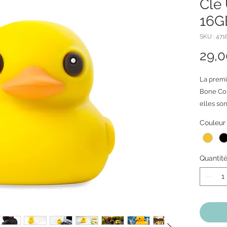
Clé
16G
SKU : 47
29,
La premi
Bone Col
elles so
stockage
Couleur
seconde 
minutieux
fins à tr
Quantit