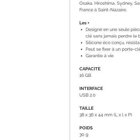
Osaka, Hiroshima, Sydney, Sa
France à Saint-Nazaire.
Les +
Designé en une seule pièc
clé sans jamais perdre le
Silicone éco conçu, résista
Peut se fixer à un porte-c
Garantie à vie
CAPACITE
16 GB
INTERFACE
USB 2.0
TAILLE
38 x 36 x 44 mm (L x l x P)
POIDS
30 g