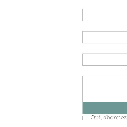
Nom de famille 
E‑mail
Nom de l'entrep
Posez-nous une 
Oui, abonnez-