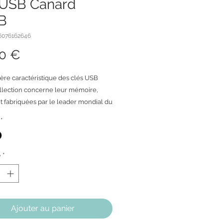
 USB Canard
B
16076162646
Prix
00 €
ère caractéristique des clés USB
lection concerne leur mémoire,
nt fabriquées par le leader mondial du
 de données et garanties à vie! La
*
repose sur leur design original et
 faisant ressortir les détails les plus
avers des figurines décalées.
é
*
Ajouter au panier