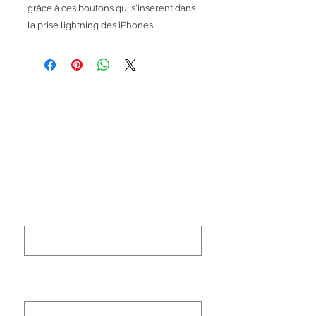
grâce à ces boutons qui s'insèrent dans
la prise lightning des iPhones.
Les +
Protège contre le sable et la poussière
Silicone 100% éco conçu
Laisse libre accès au bouton
Prénom (First name)
Nom de famille (last
name)