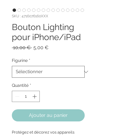
SKU : 4716076160XXX
Bouton Lighting
pour iPhone/iPad
Prix
Prix
 10,00 € 
5,00 €
original
promotionnel
Figurine
*
Quantité
*
Ajouter au panier
Protégez et décorez vos appareils