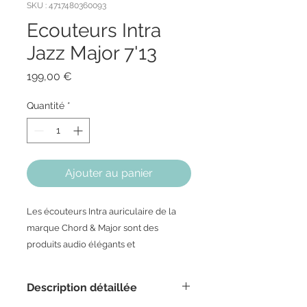
SKU : 4717480360093
Ecouteurs Intra
Jazz Major 7'13
Prix
199,00 €
Quantité
*
Ajouter au panier
Les écouteurs Intra auriculaire de la
marque Chord & Major sont des
produits audio élégants et
musicalement très pertinents. Ils
procurent à l'utilisateur une grande
Description détaillée
satisfaction sonore. Le corps de