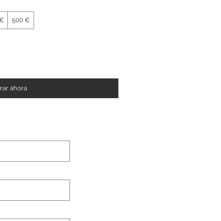
 €
500 €
ar ahora