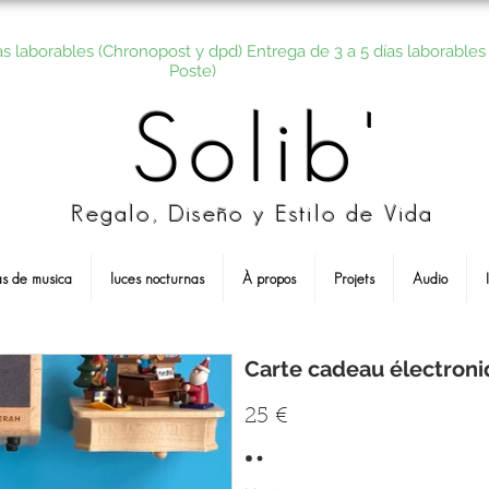
as laborables (Chronopost y dpd) Entrega de 3 a 5 días laborables 
Poste)
Solib'
Regalo, Diseño y Estilo de Vida
as de musica
luces nocturnas
À propos
Projets
Audio
Carte cadeau électron
25 €