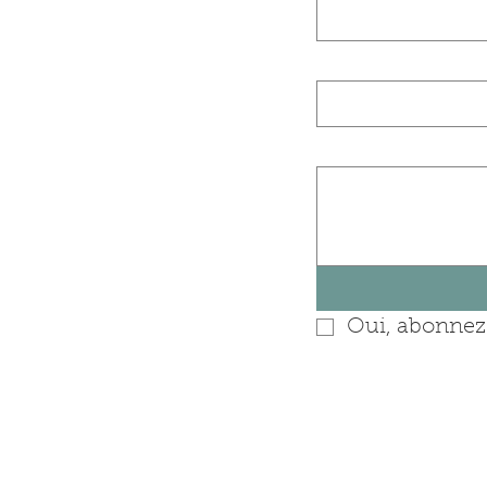
Nom de l'entrep
Posez-nous une 
Oui, abonnez-
Entrega Colissimo de
Puedes pagar tus compras con