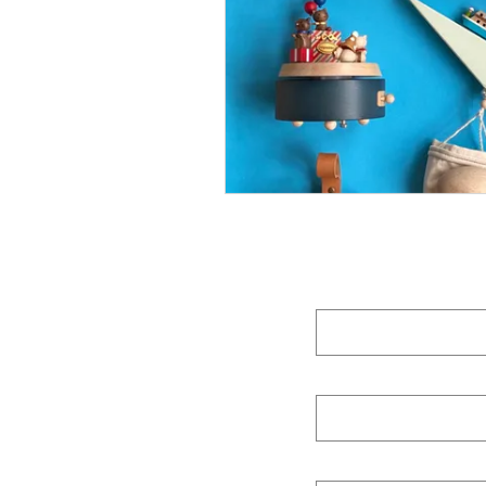
Prénom (First n
Nom de famille 
E‑mail