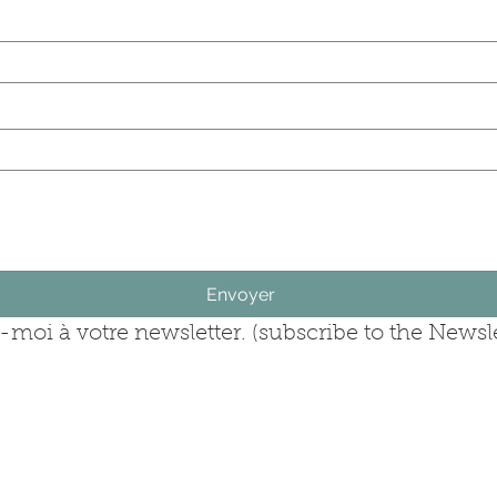
rise (company)
question (ask your question)
Envoyer
moi à votre newsletter. (subscribe to the Newsle
 3 a 5 días: 9 euros; Entrega Express 1 a 2 días: 15 euros
 tarjeta de crédito a través de nuestro socio Stripe o con P
Avisos legales y condiciones generales de venta