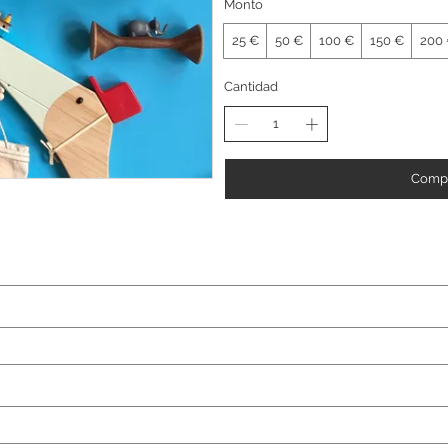
Monto
25 €
50 €
100 €
150 €
200
Cantidad
Compr
ame)
(last name)