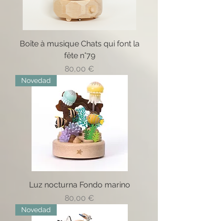
Boîte à musique Chats qui font la
fête n°79
Precio
80,00 €
Novedad
Luz nocturna Fondo marino
Precio
80,00 €
Novedad