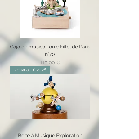
Caja de música Torre Eiffel de París
n°70
Precio
110,00 €
Nouveauté 2026
Boîte à Musique Exploration