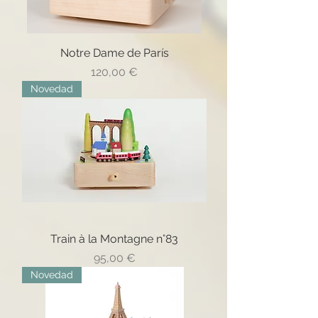
Notre Dame de París
Precio
120,00 €
Novedad
Train à la Montagne n°83
Precio
95,00 €
Novedad