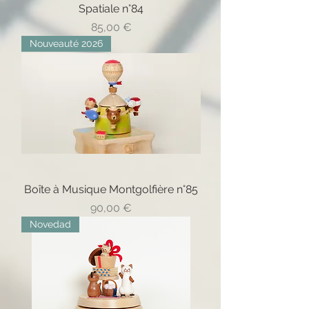
Spatiale n°84
Precio
85,00 €
Nouveauté 2026
Boîte à Musique Montgolfière n°85
Precio
90,00 €
Novedad