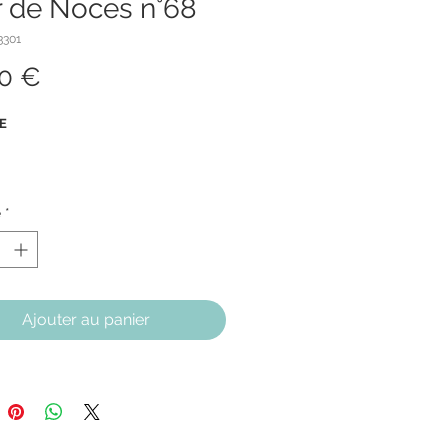
r de Noces n°68
3301
Prix
00 €
E
SME
é
*
la musique grâce à l'interrupteur
Ajouter au panier
120 secondes
IONS
X 120 mm