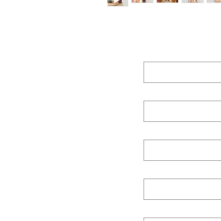
Prénom (First n
Nom de famille 
E‑mail
Nom de l'entrep
Posez-nous une 