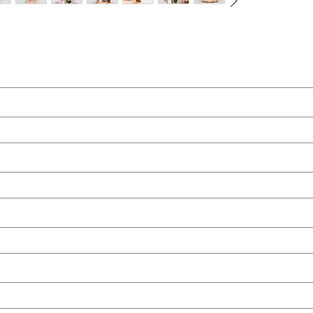
ame)
(last name)
rise (company)
question (ask your question)