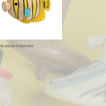
de peces tropicales
Vista rápida
o
€