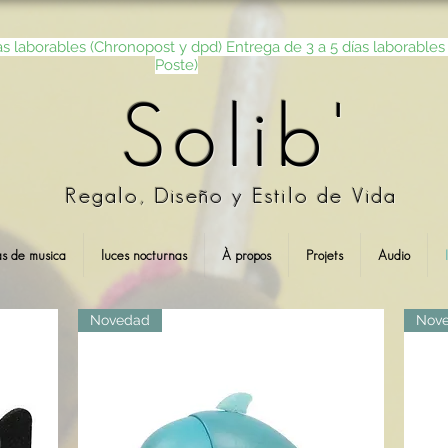
as laborables (Chronopost y dpd) Entrega de 3 a 5 días laborables 
Poste)
Solib'
Regalo, Diseño y Estilo de Vida
as de musica
luces nocturnas
À propos
Projets
Audio
Novedad
Nov