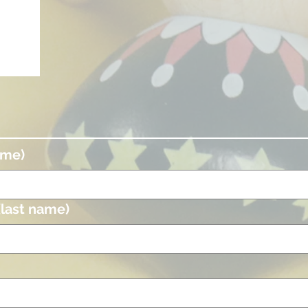
ame)
(last name)