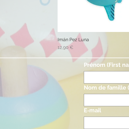
Imán Pez Luna
Vista rápida
Precio
12,90 €
Prénom (First n
Nom de famille 
E‑mail