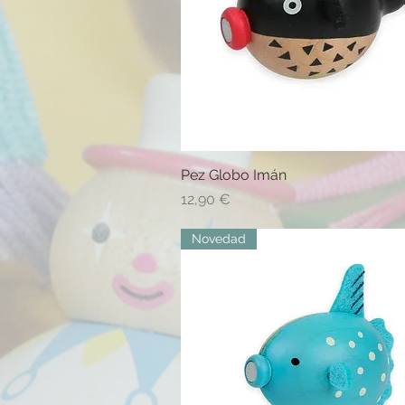
Pez Globo Imán
Vista rápida
Precio
12,90 €
Novedad