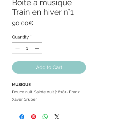
Boîte à musique
Train en hiver n°1
Price
90,00€
Quantity
*
Add to Cart
MUSIQUE
Douce nuit, Sainte nuit (1818) - Franz
Xaver Gruber
MECANISME
Sankyo
Rail magnétique invisible
Arrêt de la musique grâce à