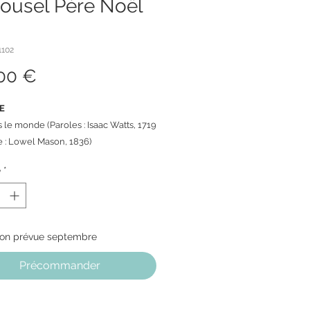
rousel Père Noël
1102
Prix
00 €
E
 le monde (Paroles : Isaac Watts, 1719
e : Lowel Mason, 1836)
é
*
SME
la musique grâce à l'interrupteur.
ion prévue septembre
120 secondes
Précommander
IONS
 :
120 mm