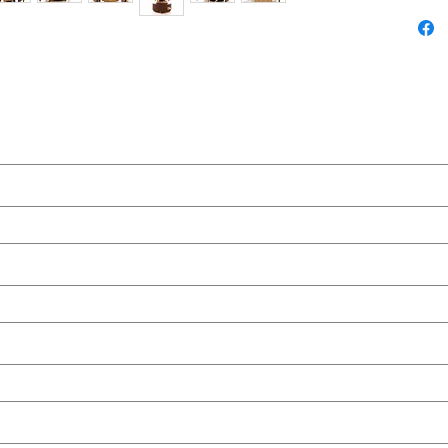
ame)
(last name)
rise (company)