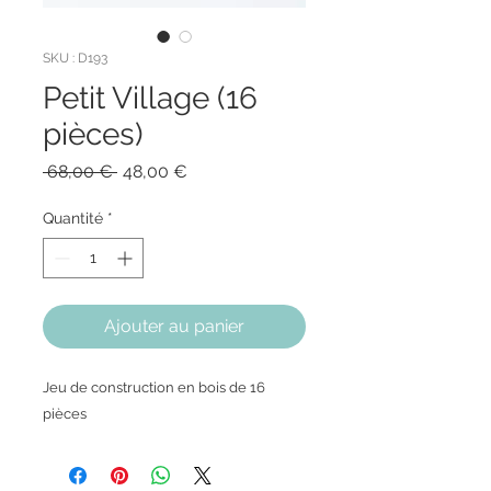
SKU : D193
Petit Village (16
pièces)
Prix
Prix
 68,00 € 
48,00 €
original
promotionnel
Quantité
*
Ajouter au panier
Jeu de construction en bois de 16
pièces