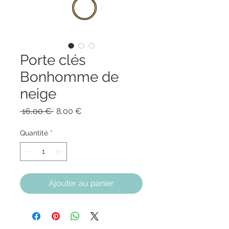
Porte clés
Bonhomme de
neige
Prix
Prix
 16,00 € 
8,00 €
original
promotionnel
Quantité
*
Ajouter au panier