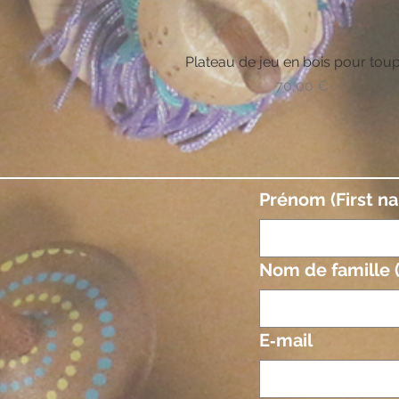
Plateau de jeu en bois pour toup
Vista rápida
Precio
70,00 €
Prénom (First n
Nom de famille 
E‑mail