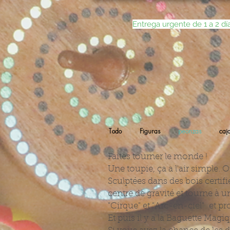
Entrega urgente de 1 a 2 dí
Todo
Figuras
peonzas
caj
Faites tourner le monde !
Une toupie, ça a l'air simple. 
Sculptées dans des bois certif
centre de gravité et tourne à 
"Cirque" et "Arc-en-ciel" et pr
Et puis il y a la Baguette Magiq