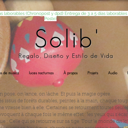
as laborables (Chronopost y dpd) Entrega de 3 a 5 días laborables 
Poste)
Solib'
Regalo, Diseño y Estilo de Vida
as de musica
luces nocturnas
À propos
Projets
Audio
On pose, on lance, on lâche. Et puis la magie opère.
iés issus de forêts durables, peintes à la main, chaque tou
une vitesse bien à elle. Certaines se retournent toutes seu
ovoquent à chaque fois le même effet : les yeux qui s'écar
ue : Celle qui se retourne sur sa tige. Tout le monde dit "c'e