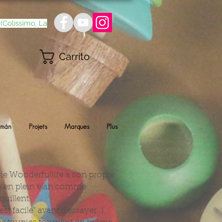
(Colissimo, La
Carrito
Imán
Projets
Marques
Plus
pie Wooderfullife a son propre
les en plein élan comme
quillent.
st facile" avant d'essayer :)