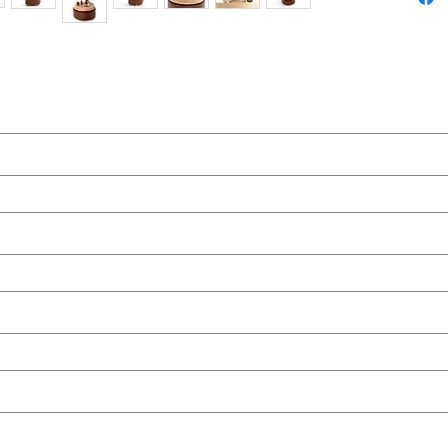
DIMENS
Diamètre
ame)
(last name)
rise (company)
question (ask your question)