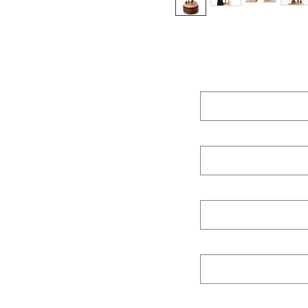
Prénom (First n
Nom de famille 
E‑mail
Nom de l'entrep
Posez-nous une 