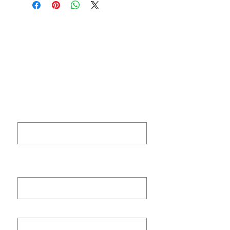
MECANISME
Sankyo
Rail magnétique invisible, le bateau
tourne autour de la banquise
Arrêt de la musique grâce à
l'interrupteur
DUREE
environ 120 secondes
Prénom (First name)
DIMENSIONS
140 mm X 140 mm
Nom de famille (last
name)
E‑mail