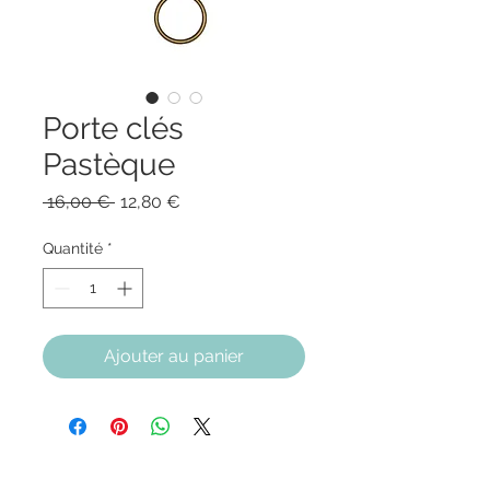
Porte clés
Pastèque
Prix
Prix
 16,00 € 
12,80 €
original
promotionnel
Quantité
*
Ajouter au panier