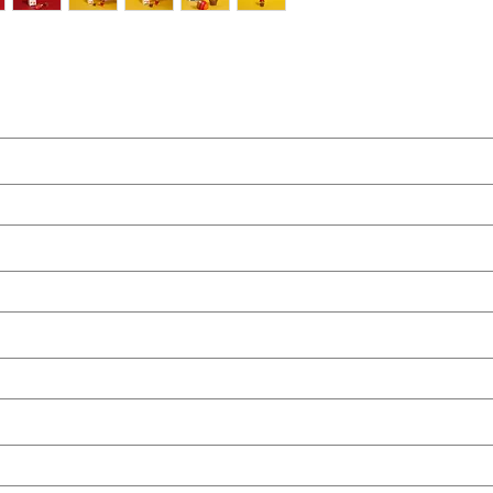
ame)
(last name)
rise (company)
question (ask your question)