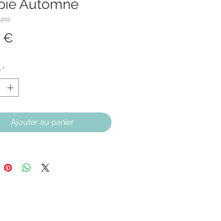
pie Automne
1202
Prix
 €
é
*
Ajouter au panier